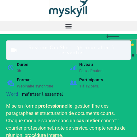
Session OneShot : 3h pour aller à
l'essentiel
Durée
Niveau
3h
Faux débutant
Format
Participants
Webinaire synchrone
1 à 12 pers.
Word
: maîtriser l’essentiel
Mise en forme
professionnelle
, gestion fine des
paragraphes et structuration de documents courts.
Chaque module s’ancre dans un
cas métier
concret :
courrier professionnel, note de service, compte rendu de
réunion, procédure interne.