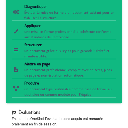
Diagnostiquer
Évaluer la mise en forme d’un document existant pour en
fiabiliser la structure.
Appliquer
une mise en forme professionnelle cohérente conforme
aux standards de l’entreprise.
Structurer
un document grâce aux styles pour garantir lisibilité et
maintenabilité.
Mettre en page
un document professionnel complet avec en-têtes, pieds
de page et numérotation automatique.
Produire
un document type réutilisable comme base de travail au
quotidien ou comme modèle pour l’équipe
Évaluations
En session OneShot l’évaluation des acquis est mesurée
oralement en fin de session.